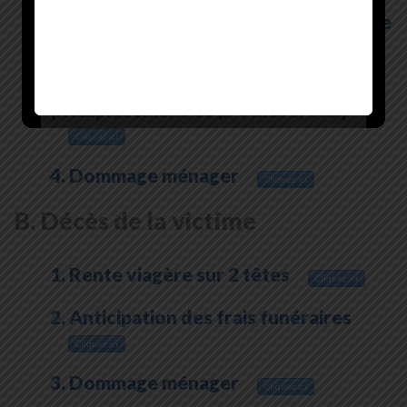
2. Rente viagère payable pendant la vie
entière (1 tête)
Cliquez ici
3. Rente viagère pluriennale
(Remplacement de prothèse, etc.)
Cliquez ici
4. Dommage ménager
Cliquez ici
B. Décès de la victime
1. Rente viagère sur 2 têtes
Cliquez ici
2. Anticipation des frais funéraires
Cliquez ici
3. Dommage ménager
Cliquez ici